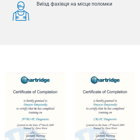
Виїзд фахівця на місце поломки